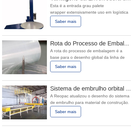
Esta é a entrada grau palete
ser extensivamente usado em pequena
wrapper extensivamente uso em logística
escala manufatura linha. Menos
e indústrias como hardware,
Saber mais
eletrônicos, refeições e
bebidas, construção material,
como corretamente como químico, etc. O
Rota do Processo de Embalagem
palete embrulhado é à prova de poeira e
A rota do processo de embalagem é a
umidade, e consequentemente bem
base para o desenho global da linha de
protegido em algum estágio no
produção automática de embalagens. É
Saber mais
determinado com base na investigação e
análise dos dados recolhidos. Ao conceber
a rota do processo de embalagem, deve
Sistema de embrulho orbital automático envolve 6 lados no material
garantir a qualidade da embalagem, alta
A Reopac atualizou o desenho do sistema
eficiência, baixo custo,
de embrulho para material de construção.
O sistema envolve material de construção
Saber mais
em 6 lados e tem superioridade nos
seguintes pontos: 1- Maior eficiência
baseada numa estrutura e movimento