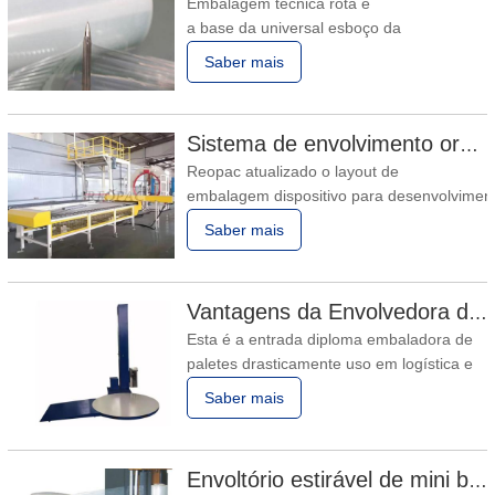
Embalagem técnica rota é
a base da universal esboço da
embalagem automatização fabricação
Saber mais
linha. É decidido no base da investigação
e avaliação dos recolhidos dados. Ao
projetar a embalagem técnica roteiro,
Sistema de envolvimento orbital automático envolve 6 lados no material
ele deverá garantir a qualidade da
Reopac atualizado o layout de
embalagem, excessiva eficiência, baixo
embalagem dispositivo para desenvolviment
custo, fácil
O dispositivo envolve desenvolvimento teci
Saber mais
6 aspectos e tem superioridade nos seguint
1- Maior eficácia baseado
principalmente em maior compacto forma e
Vantagens da Envolvedora de Pallet Stretch
Esta é a entrada diploma embaladora de
paletes drasticamente uso em logística e
indústrias como hardware,
Saber mais
eletrônicos, alimentos e
bebidas, construção material,
como apropriado como químico, etc. O
Envoltório estirável de mini bobina
palete embalado é à prova de poeira e