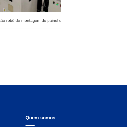
ção robô de montagem de painel de backboard tv
ção robô de montagem de painel
board tv
Quem somos