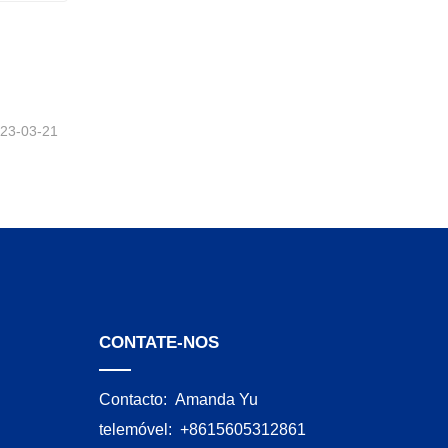
Máquina automática de embalagem de bobina de fio
23-03-21
CONTATE-NOS
Contacto:
Amanda Yu
telemóvel:
+8615605312861