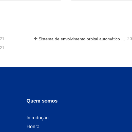
Envoltório de anel orbital automático para bobina
e agora
Contate agora
-21
20
Sistema de envolvimento orbital automático envolve 6 lados no material
-21
Quem somos
Introdução
Honra