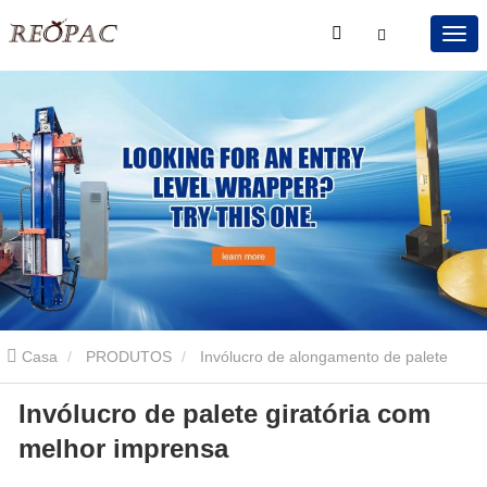
Casa
PRODUTOS
Invólucro de alongamento de palete
Invólucro de palete giratória com
giratória
Invólucro de palete giratória com melhor imprensa
melhor imprensa
Invólucro de palete giratória com melhor imprensa