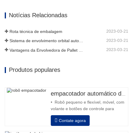
Notícias Relacionadas
2023-03-21
Rota técnica de embalagem
2023-03-21
Sistema de envolvimento orbital automático envolve 6 lados no material
2023-03-21
Vantagens da Envolvedora de Pallet Stretch
Produtos populares
empacotador automático de robô
• Robô pequeno e flexível, móvel, com
volante e botões de controle para
retroceder e avançar • Operação fora
Contate agora
da coluna • 2 baterias série 12V / 110
Ah conectadas • Capacidade com