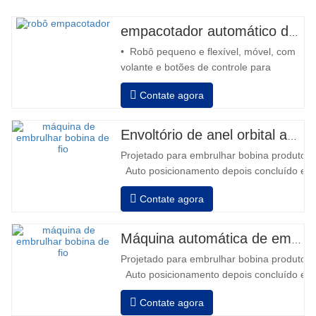
empacotador automático de robô
• Robô pequeno e flexível, móvel, com
volante e botões de controle para
retroceder e avançar • Operação fora
Contate agora
da coluna • 2 baterias série 12V / 110
Ah conectadas • Capacidade com
bateria cheia de 120 a 130 paletes •
Envoltório de anel orbital automático para bobina
Carregador de bateria, alta frequência
Projetado para embrulhar bobina produtos i
automático, tempo de carregamento
Auto posicionamento depois concluído em
aprox…
velocidade, alongamento força pode ser a
Contate agora
Pneumático topo placa para pressionar bob
Máquina automática de embalagem de bobina de fio
Projetado para embrulhar bobina produtos i
Auto posicionamento depois concluído em
velocidade, alongamento força pode ser a
Contate agora
Pneumático topo placa para pressionar bob