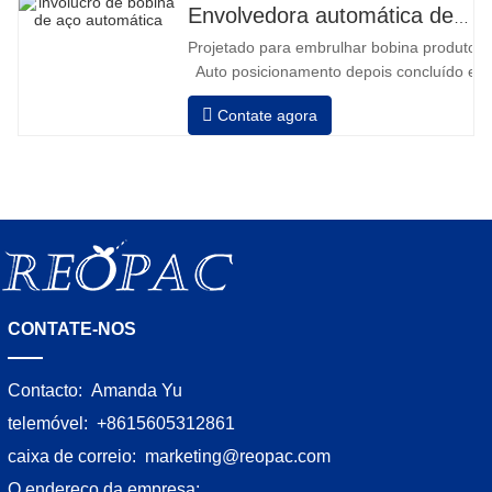
bateria cheia de 120 a 130 paletes •
Envolvedora automática de bobinas de aço
Carregador de bateria, alta frequência
Projetado para embrulhar bobina produtos i
automático, tempo de carregamento
Auto posicionamento depois concluído em
aprox
velocidade, alongamento força pode ser a
Contate agora
Pneumático topo placa para pressionar bob
CONTATE-NOS
Contacto:
Amanda Yu
telemóvel:
+8615605312861
caixa de correio:
marketing@reopac.com
O endereço da empresa: