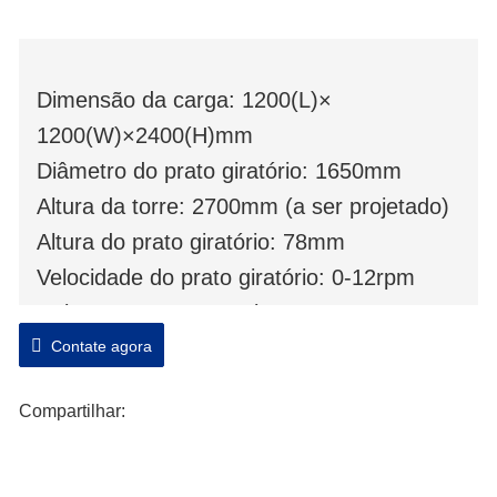
Dimensão da carga: 1200(L)×
1200(W)×2400(H)mm
Diâmetro do prato giratório: 1650mm
Altura da torre: 2700mm (a ser projetado)
Altura do prato giratório: 78mm
Velocidade do prato giratório: 0-12rpm
Rolamento: Max 2000kgs
Peso da máquina: 600 kgs
Contate agora
Potência: 2.2kw, 220V, 50HZ, 1p
Compartilhar: