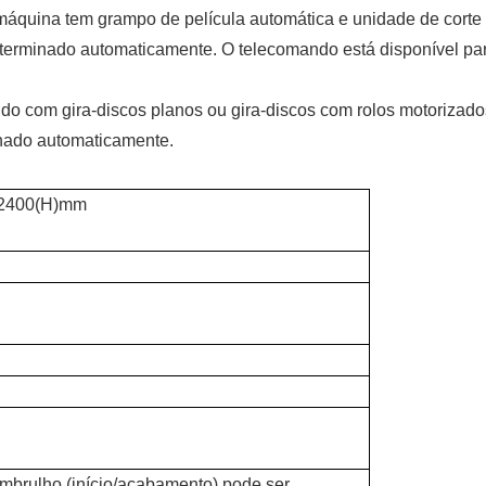
 máquina tem grampo de película automática e unidade de corte
 terminado automaticamente. O telecomando está disponível pa
ido com gira-discos planos ou gira-discos com rolos motorizado
inado automaticamente.
×2400(H)mm
embrulho (início/acabamento) pode ser