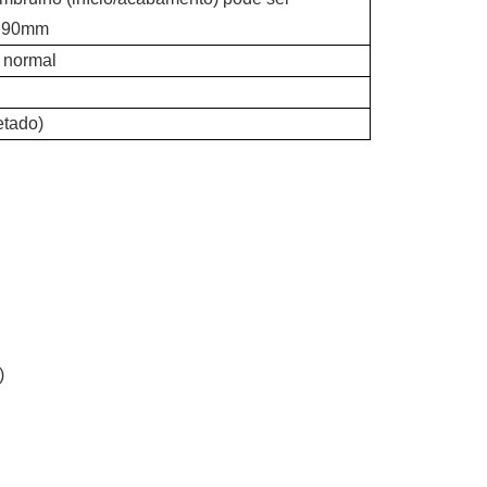
de 90mm
a normal
etado)
)