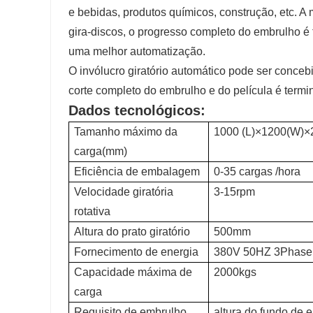
e bebidas, produtos químicos, construção, etc. A
gira-discos, o progresso completo do embrulho é
uma melhor automatização.
O invólucro giratório automático pode ser conceb
corte completo do embrulho e do película é term
Dados tecnológicos:
Tamanho máximo da
1000 (L)×1200(W)
carga(mm)
Eficiência de embalagem
0-35 cargas /hora
Velocidade giratória
3-15rpm
rotativa
Altura do prato giratório
500mm
Fornecimento de energia
380V 50HZ 3Phase
Capacidade máxima de
2000kgs
carga
Requisito de embrulho
altura do fundo de 