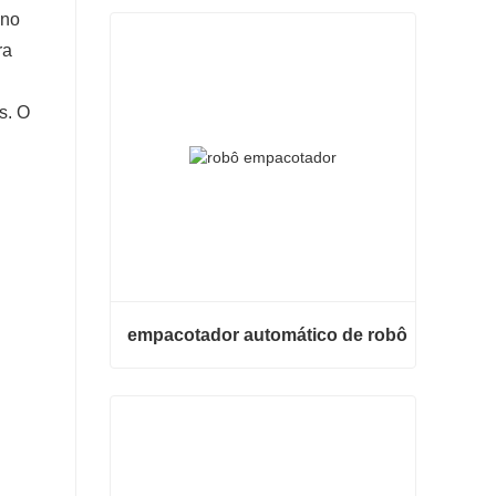
 no
ra
s. O
empacotador automático de robô
empacotador automático de robô
Contate agora