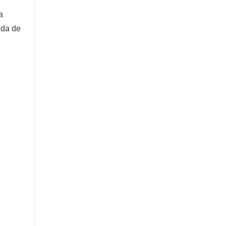
a
uda de