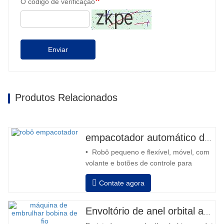
O código de verificação
Enviar
Produtos Relacionados
empacotador automático de robô
• Robô pequeno e flexível, móvel, com
volante e botões de controle para
retroceder e avançar • Operação fora
Contate agora
da coluna • 2 baterias série 12V / 110
Ah conectadas • Capacidade com
bateria cheia de 120 a 130 paletes •
Envoltório de anel orbital automático para bobina
Carregador de bateria, alta frequência