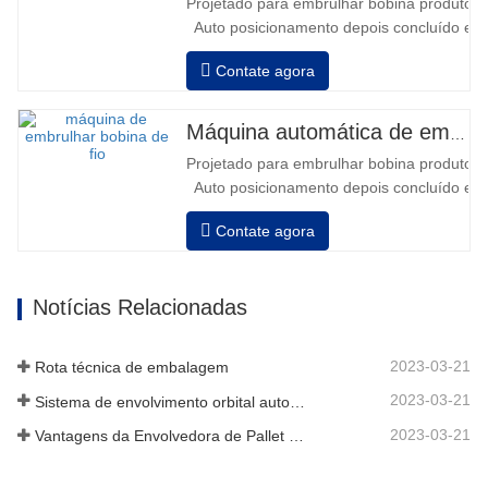
Projetado para embrulhar bobina produtos i
automático, tempo de carregamento
Auto posicionamento depois concluído em
aprox…
velocidade, alongamento força pode ser a
Contate agora
Pneumático topo placa para pressionar bob
Máquina automática de embalagem de bobina de fio
Projetado para embrulhar bobina produtos i
Auto posicionamento depois concluído em
velocidade, alongamento força pode ser a
Contate agora
Pneumático topo placa para pressionar bob
Notícias Relacionadas
2023-03-21
Rota técnica de embalagem
2023-03-21
Sistema de envolvimento orbital automático envolve 6 lados no material
2023-03-21
Vantagens da Envolvedora de Pallet Stretch