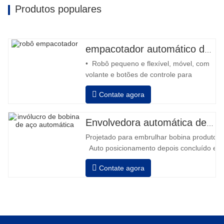
Produtos populares
empacotador automático de robô
• Robô pequeno e flexível, móvel, com
volante e botões de controle para
retroceder e avançar • Operação fora
Contate agora
da coluna • 2 baterias série 12V / 110
Ah conectadas • Capacidade com
bateria cheia de 120 a 130 paletes •
Envolvedora automática de bobinas de aço
Carregador de bateria, alta frequência
Projetado para embrulhar bobina produtos i
automático, tempo de carregamento
Auto posicionamento depois concluído em
aprox
velocidade, alongamento força pode ser a
Contate agora
Pneumático topo placa para pressionar bob