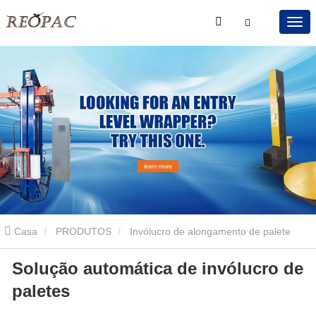
Casa
PRODUTOS
Invólucro de alongamento de palete
Solução automática de invólucro de
giratória
Solução automática de invólucro de paletes
paletes