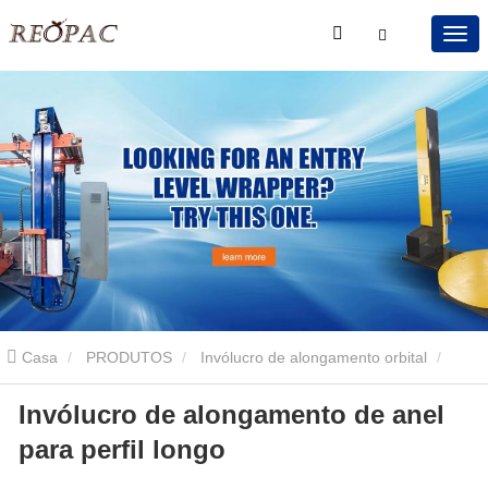
Casa
PRODUTOS
Invólucro de alongamento orbital
Invólucro de alongamento de anel
Invólucro de alongamento horizontal semi auto
Invólucro de
para perfil longo
alongamento de anel para perfil longo