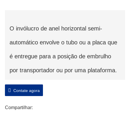
O invólucro de anel horizontal semi-
automático envolve o tubo ou a placa que
é entregue para a posição de embrulho
por transportador ou por uma plataforma.
É projetado para solução logística de
Contate agora
indústrias como produto perfilado, janela e
Compartilhar:
portas, mobiliário, gesso cartonado, lã de
rocha, etc.