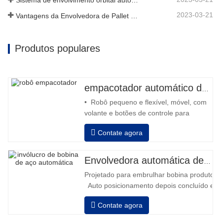
Sistema de envolvimento orbital automático envolve 6 lados no material
2023-03-21
Vantagens da Envolvedora de Pallet Stretch
Produtos populares
empacotador automático de robô
• Robô pequeno e flexível, móvel, com
volante e botões de controle para
retroceder e avançar • Operação fora
Contate agora
da coluna • 2 baterias série 12V / 110
Ah conectadas • Capacidade com
bateria cheia de 120 a 130 paletes •
Envolvedora automática de bobinas de aço
Carregador de bateria, alta frequência
Projetado para embrulhar bobina produtos i
automático, tempo de carregamento
Auto posicionamento depois concluído em
aprox
velocidade, alongamento força pode ser a
Contate agora
Pneumático topo placa para pressionar bob