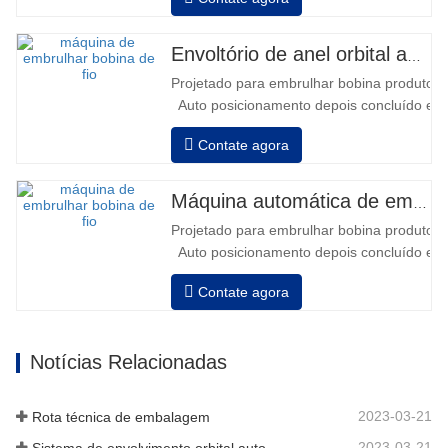
da coluna • 2 baterias série 12V / 110
Ah conectadas • Capacidade com
bateria cheia de 120 a 130 paletes •
Envoltório de anel orbital automático para bobina
Carregador de bateria, alta frequência
Projetado para embrulhar bobina produtos i
automático, tempo de carregamento
Auto posicionamento depois concluído em
aprox…
velocidade, alongamento força pode ser a
Contate agora
Pneumático topo placa para pressionar bob
Máquina automática de embalagem de bobina de fio
Projetado para embrulhar bobina produtos i
Auto posicionamento depois concluído em
velocidade, alongamento força pode ser a
Contate agora
Pneumático topo placa para pressionar bob
Notícias Relacionadas
2023-03-21
Rota técnica de embalagem
2023-03-21