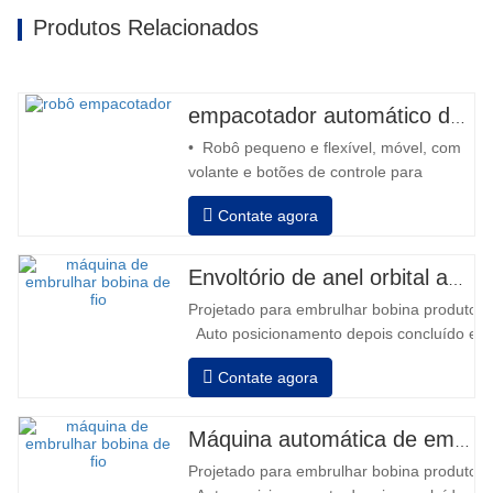
Produtos Relacionados
empacotador automático de robô
• Robô pequeno e flexível, móvel, com
volante e botões de controle para
retroceder e avançar • Operação fora
Contate agora
da coluna • 2 baterias série 12V / 110
Ah conectadas • Capacidade com
bateria cheia de 120 a 130 paletes •
Envoltório de anel orbital automático para bobina
Carregador de bateria, alta frequência
Projetado para embrulhar bobina produtos i
automático, tempo de carregamento
Auto posicionamento depois concluído em
aprox…
velocidade, alongamento força pode ser a
Contate agora
Pneumático topo placa para pressionar bob
Máquina automática de embalagem de bobina de fio
Projetado para embrulhar bobina produtos i