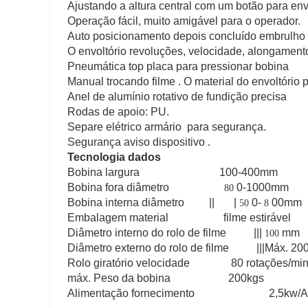
Ajustando a altura central com um botão para en
Operação fácil, muito amigável para o operador.
Auto posicionamento depois concluído embrulho
O envoltório revoluções, velocidade, alongament
Pneumática top placa para pressionar bobina
Manual trocando filme
. O material do envoltório
Anel de alumínio rotativo de fundição precisa
Rodas de apoio: PU.
Separe elétrico armário
para segurança.
Segurança aviso dispositivo
.
Tecnologia dados
Bobina largura 100-400mm
Bobina fora diâmetro
0-1000mm
80
Bobina interna diâmetro || |
0-
00mm
50
8
Embalagem material filme estirável
Diâmetro interno do rolo de filme |||
mm
100
Diâmetro externo do rolo de filme |||Máx. 2
Rolo giratório velocidade 80 rotações/mi
máx. Peso da bobina 200kgs
Alimentação fornecimento 2,5kw/AC