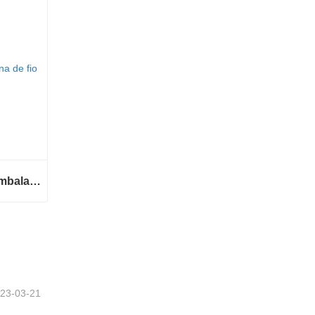
Máquina automática de embalagem de bobina de fio
Máquina automática de embalagem de bobina de fio
23-03-21