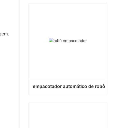
ugem.
empacotador automático de robô
empacotador automático de robô
Contate agora