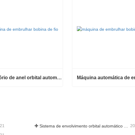
Envoltório de anel orbital automático para bobina
Envoltório de anel orbital automático para bobina
e agora
Contate agora
-21
20
Sistema de envolvimento orbital automático envolve 6 lados no material
-21