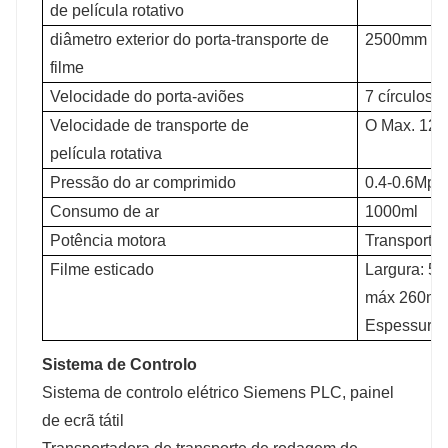
de película rotativo
diâmetro exterior do porta-transporte de
2500mm
filme
Velocidade do porta-aviões
7 círculos/
Velocidade de transporte de
O Max. 12m
película rotativa
Pressão do ar comprimido
0.4-0.6Mpa
Consumo de ar
1000ml
Potência motora
Transportad
Filme esticado
Largura: 50
máx 260m
Espessura:
Sistema de Controlo
Sistema de controlo elétrico Siemens PLC, painel
de ecrã tátil