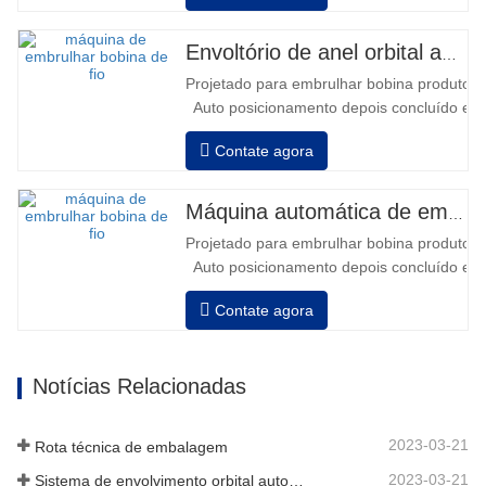
Ah conectadas • Capacidade com
bateria cheia de 120 a 130 paletes •
Envoltório de anel orbital automático para bobina
Carregador de bateria, alta frequência
Projetado para embrulhar bobina produtos i
automático, tempo de carregamento
Auto posicionamento depois concluído em
aprox…
velocidade, alongamento força pode ser a
Contate agora
Pneumático topo placa para pressionar bob
Máquina automática de embalagem de bobina de fio
Projetado para embrulhar bobina produtos i
Auto posicionamento depois concluído em
velocidade, alongamento força pode ser a
Contate agora
Pneumático topo placa para pressionar bob
Notícias Relacionadas
2023-03-21
Rota técnica de embalagem
2023-03-21
Sistema de envolvimento orbital automático envolve 6 lados no material