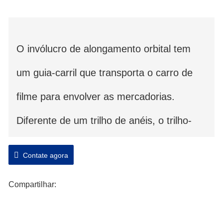
O invólucro de alongamento orbital tem
um guia-carril que transporta o carro de
filme para envolver as mercadorias.
Diferente de um trilho de anéis, o trilho-
guia pode ser mais flexível e mais amplo
Contate agora
em dimensão para bens extremamente
Compartilhar:
amplos. Esta é a melhor escolha para o
material em forma fina e larga. O invólucro