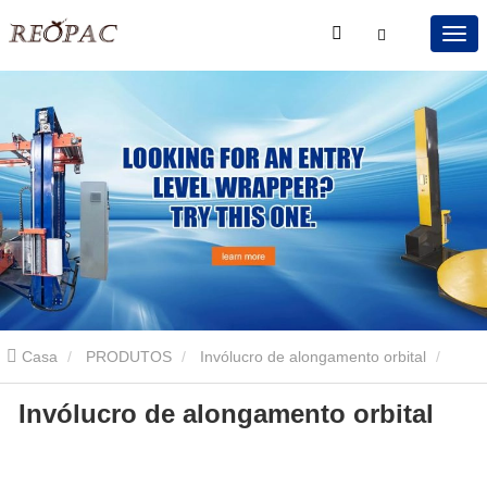
Casa
PRODUTOS
Invólucro de alongamento orbital
Invólucro de alongamento orbital
Invólucro de alongamento orbital
Invólucro de alongamento
orbital