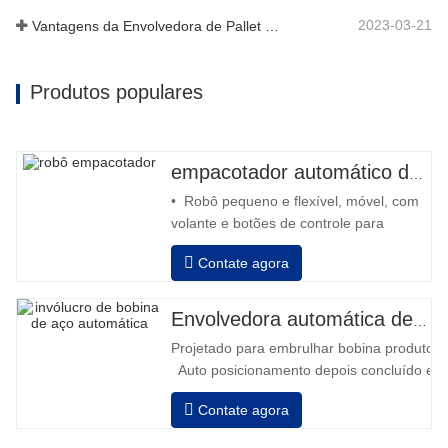
2023-03-21
Vantagens da Envolvedora de Pallet Stretch
Produtos populares
empacotador automático de robô
• Robô pequeno e flexível, móvel, com
volante e botões de controle para
retroceder e avançar • Operação fora
Contate agora
da coluna • 2 baterias série 12V / 110
Ah conectadas • Capacidade com
bateria cheia de 120 a 130 paletes •
Envolvedora automática de bobinas de aço
Carregador de bateria, alta frequência
Projetado para embrulhar bobina produtos i
automático, tempo de carregamento
Auto posicionamento depois concluído em
aprox
velocidade, alongamento força pode ser a
Contate agora
Pneumático topo placa para pressionar bob