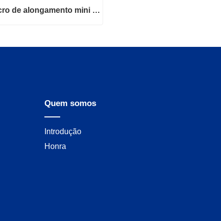
Invólucro de alongamento mini bobina
Invólucro de alongamento mini bobina
e agora
Quem somos
Introdução
Honra