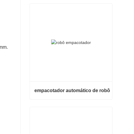
0mm.
empacotador automático de robô
empacotador automático de robô
Contate agora