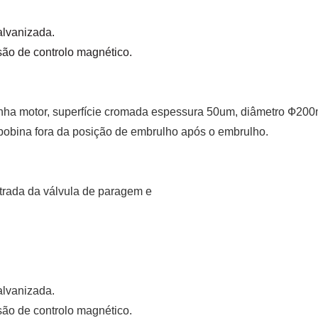
alvanizada.
nsão de controlo magnético.
enha motor, superfície cromada espessura 50um, diâmetro Ф20
bobina fora da posição de embrulho após o embrulho.
ntrada da válvula de paragem e
alvanizada.
nsão de controlo magnético.