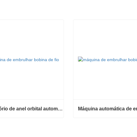
Envoltório de anel orbital automático para bobina
Envoltório de anel orbital automático para bobina
e agora
Contate agora