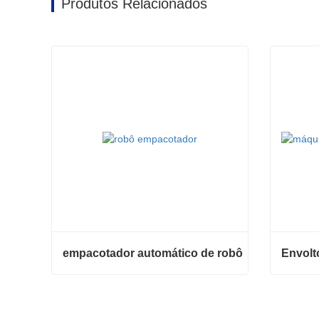
Produtos Relacionados
empacotador automático de robô
empacotador automático de robô
Contate agora
Contat