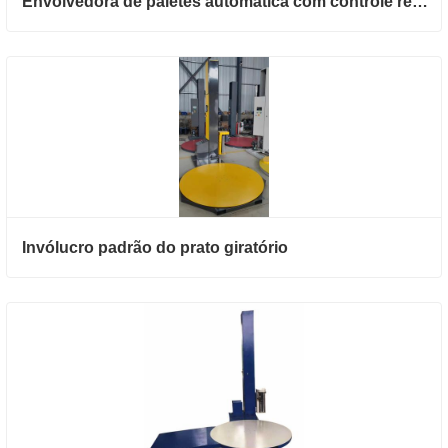
Envolvedora de paletes automática com controle remoto
Invólucro padrão do prato giratório