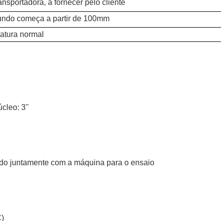
nsportadora, a fornecer pelo cliente
undo começa a partir de 100mm
ratura normal
leo: 3''
cido juntamente com a máquina para o ensaio
)