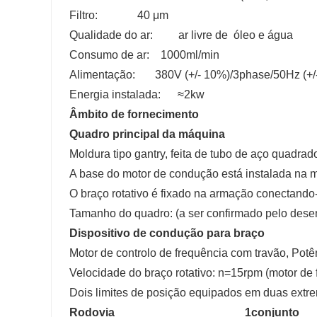
Filtro: 40 μm
Qualidade do ar: ar livre de óleo e água
Consumo de ar: 1000ml/min
Alimentação: 380V (+/- 10%)/3phase/50Hz (+/
Energia instalada: ≈2kw
Âmbito de fornecimento
Quadro principal da máquina
Moldura tipo gantry, feita de tubo de aço quadrad
A base do motor de condução está instalada na 
O braço rotativo é fixado na armação conectand
Tamanho do quadro: (a ser confirmado pelo dese
Dispositivo de condução para br
Motor de controlo de frequência com travão, Pot
Velocidade do braço rotativo: n=15rpm (motor de 
Dois limites de posição equipados em duas extre
Rodovia
1
conjunto