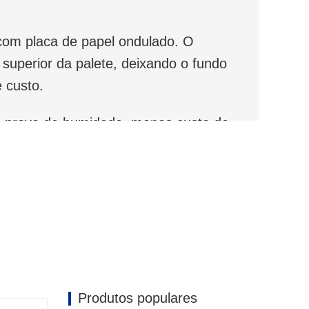
 com placa de papel ondulado. O
superior da palete, deixando o fundo
 custo.
à prova de humidade, menos custo de
 embalagem e reduz a perda de produto
Produtos populares