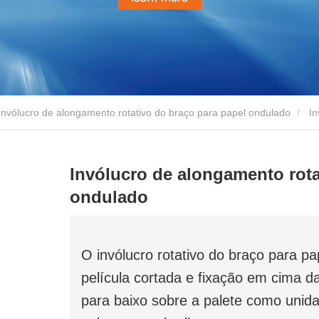
Invólucro de alongamento rotativo do braço para papel ondulado
Invólucro de alongamento rotativo do braço para papel
Invólucro de alongamento rota
ondulado
O invólucro rotativo do braço para 
película cortada e fixação em cima d
para baixo sobre a palete como unida