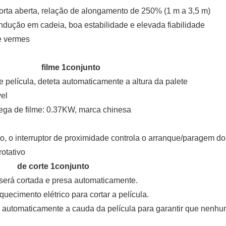
porta aberta, relação de alongamento de 250% (1 m a 3,5 m)
ndução em cadeia, boa estabilidade e elevada fiabilidade
e vermes
porte de
filme 1
conjunto
 de película, deteta automaticamente a altura da palete
vel
ega de filme: 0.37KW, marca chinesa
vo, o interruptor de proximidade controla o arranque/paragem d
otativo
o de corte
1
conjunto
 será cortada e presa automaticamente.
quecimento elétrico para cortar a película.
rá automaticamente a cauda da película para garantir que nenh