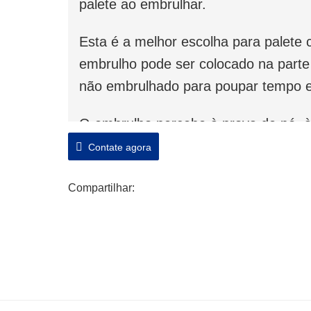
palete ao embrulhar.
Esta é a melhor escolha para palete
embrulho pode ser colocado na parte 
não embrulhado para poupar tempo e
O embrulho percebe à prova de pó, 
embalagem, melhora a eficiência da
Contate agora
no transporte.
Compartilhar: