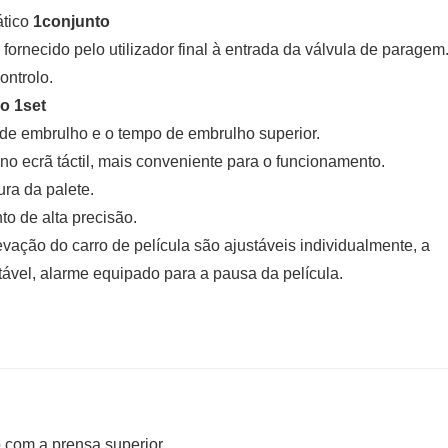
tico
1
conjunto
fornecido pelo utilizador final à entrada da válvula de paragem
ontrolo.
ico 1set
s de embrulho e o tempo de embrulho superior.
o ecrã táctil, mais conveniente para o funcionamento.
ura da palete.
o de alta precisão.
evação do carro de película são ajustáveis individualmente, a
tável, alarme equipado para a pausa da película.
o com a prensa superior