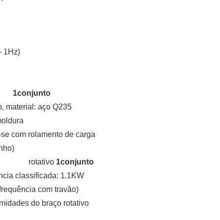
- 1Hz)
1
conjunto
o, material: aço Q235
moldura
o-se com rolamento de carga
nho)
aço
rotativo
1
conjunto
ência classificada: 1.1KW
frequência com travão)
midades do braço rotativo