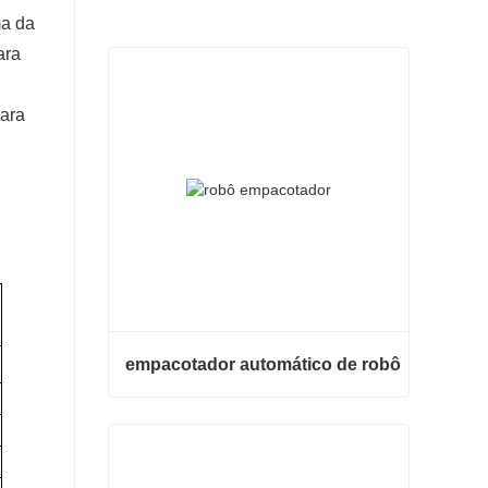
ma da
ara
para
empacotador automático de robô
empacotador automático de robô
Contate agora