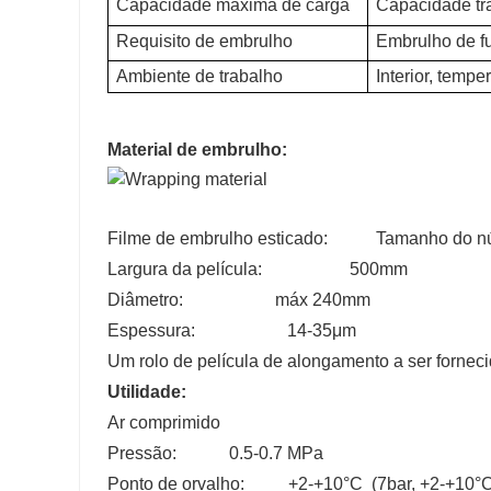
Capacidade máxima de carga
Capacidade tra
Requisito de embrulho
Embrulho de f
Ambiente de trabalho
Interior, tempe
Material de embrulho:
Filme de embrulho esticado: Tamanho do núc
Largura da película: 500mm
Diâmetro: máx 240mm
Espessura: 14-35μm
Um rolo de película de alongamento a ser forne
Utilidade:
Ar comprimido
Pressão: 0.5-0.7 MPa
Ponto de orvalho: +2-+10°C (7bar, +2-+10°C